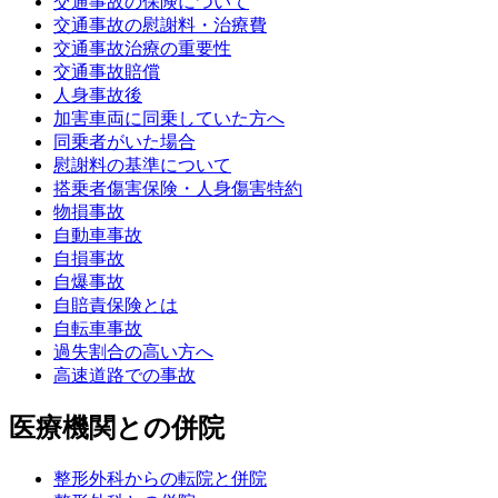
交通事故の保険について
交通事故の慰謝料・治療費
交通事故治療の重要性
交通事故賠償
人身事故後
加害車両に同乗していた方へ
同乗者がいた場合
慰謝料の基準について
搭乗者傷害保険・人身傷害特約
物損事故
自動車事故
自損事故
自爆事故
自賠責保険とは
自転車事故
過失割合の高い方へ
高速道路での事故
医療機関との併院
整形外科からの転院と併院