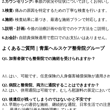
2.カウンセリング:
事故の状況や症状について詳しくお伺いし
3.検査:
痛みの原因を特定するための丁寧な検査を行います。
4.施術:
検査結果に基づき、最適な施術プランで対応します。
5.説明・計画:
今後の治療計画や自宅でのケア方法をご説明し
6.お会計
:
自賠責保険適用で窓口でのお支払いはありません。
よくあるご質問｜青葉ヘルスケア整骨院グループ
Q1. 加害者側でも整骨院での施術を受けられますか？
A1. はい、可能です。任意保険の人身傷害補償保険が適用
Q2. 病院と整骨院、両方に通院することはできますか？
A2. はい、併用通院は可能です。むしろ慰謝料の算定にお
Q3. 後遺症が残ってしまうのではないかと不安です
A3. 早期からの適切な施術、継続的な通院、日常生活での
し、最適な治療計画を随時調整しています。