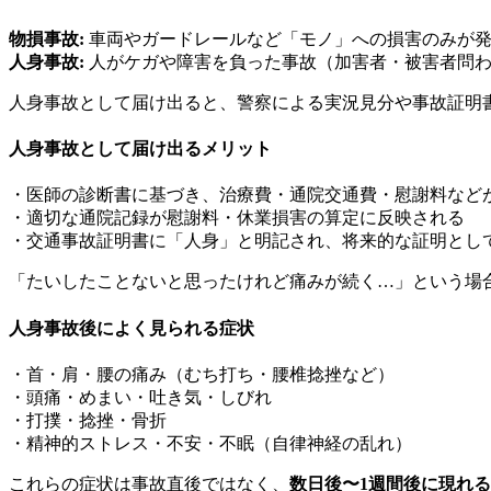
物損事故
:
車両やガードレールなど「モノ」への損害のみが
人身事故
:
人がケガや障害を負った事故（加害者・被害者問
人身事故として届け出ると、警察による実況見分や事故証明
人身事故として届け出るメリット
・医師の診断書に基づき、治療費・通院交通費・慰謝料など
・適切な通院記録が慰謝料・休業損害の算定に反映される
・交通事故証明書に「人身」と明記され、将来的な証明とし
「たいしたことないと思ったけれど痛みが続く…」という場
人身事故後によく見られる症状
・首・肩・腰の痛み（むち打ち・腰椎捻挫など）
・頭痛・めまい・吐き気・しびれ
・打撲・捻挫・骨折
・精神的ストレス・不安・不眠（自律神経の乱れ）
これらの症状は事故直後ではなく、
数日後〜1週間後に現れ