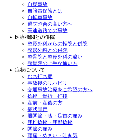
自爆事故
自賠責保険とは
自転車事故
過失割合の高い方へ
高速道路での事故
医療機関との併院
整形外科からの転院と併院
整形外科との併院
整骨院と整形外科の違い
整骨院の上手な通い方
症状について
むち打ち症
事故後のリハビリ
交通事故治療をご希望の方へ
捻挫・骨折・打撲
産前・産後の方
症状固定
股関節・膝・足首の痛み
腰椎捻挫・腰部捻挫
関節の痛み
頭痛・めまい・吐き気