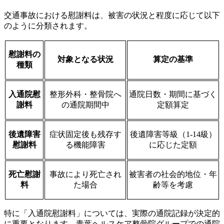
交通事故における慰謝料は、被害の状況と程度に応じて以下
のように分類されます。
慰謝
料
の
対象となる状況
算定の基準
種類
入通院慰
整形外科・整骨院へ
通院日数・期間に基づく
謝料
の通院期間中
定額算定
後遺障害
症状固定後も残存す
後遺障害等級（1-14級）
慰謝料
る機能障害
に応じた定額
死亡慰謝
事故により死亡され
被害者の社会的地位・年
料
た場合
齢等を考慮
特に「入通院慰謝料」については、実際の通院記録が決定的
に重要となります。青葉ヘルスケア整骨院グループでの通院