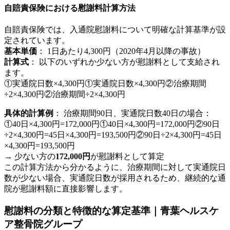
自賠責保険における慰謝料計算方法
自賠責保険では、入通院慰謝料について明確な計算基準が設
定されています。
基本単価
： 1日あたり4,300円（2020年4月以降の事故）
計算式
： 以下のいずれか少ない方が慰謝料として支給され
ます。
①実通院日数×4,300円①実通院日数×4,300円②治療期間
÷2×4,300円②治療期間÷2×4,300円
具体的計算例
： 治療期間90日、実通院日数40日の場合：
①40日×4,300円=172,000円①40日×4,300円=172,000円②90日
÷2×4,300円=45日×4,300円=193,500円②90日÷2×4,300円=45日
×4,300円=193,500円
→ 少ない方の
172,000円
が慰謝料として算定
この計算方法から分かるように、治療期間に対して実通院日
数が少ない場合、実通院日数が採用されるため、継続的な通
院が慰謝料額に直接影響します。
慰謝料の分類と特徴的な算定基準｜青葉ヘルスケ
ア整骨院グループ